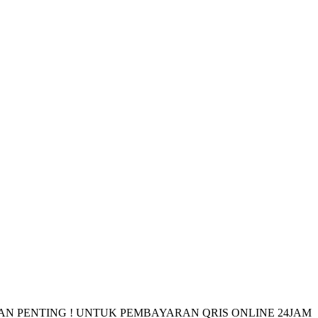
N PENTING ! UNTUK PEMBAYARAN QRIS ONLINE 24JAM