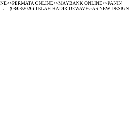
LINE<>PERMATA ONLINE<>MAYBANK ONLINE<>PANIN
E ..
(08/08/2026)
TELAH HADIR DEWAVEGAS NEW DESIGN